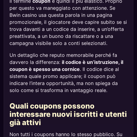
Il termine
coupon
è quindi il più elastico. Proprio
per questo va maneggiato con attenzione. Se
Bwin casino usa questa parola in una pagina
promozionale, il giocatore deve capire subito se si
trova davanti a un codice da inserire, a un’offerta
preattivata, a un buono da riscattare o a una
campagna visibile solo a conti selezionati.
Un dettaglio che reputo memorabile perché fa
davvero la differenza:
il codice è un’istruzione, il
coupon è spesso una cornice
. Il codice dice al
sistema quale promo applicare; il coupon può
indicare l’intera opportunità, ma non spiega da
solo come si trasforma in vantaggio reale.
Quali coupons possono
interessare nuovi iscritti e utenti
già attivi
Non tutti i coupons hanno lo stesso pubblico. Su