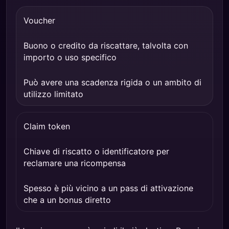
Voucher
Buono o credito da riscattare, talvolta con
importo o uso specifico
Può avere una scadenza rigida o un ambito di
utilizzo limitato
Claim token
Chiave di riscatto o identificatore per
reclamare una ricompensa
Spesso è più vicino a un pass di attivazione
che a un bonus diretto