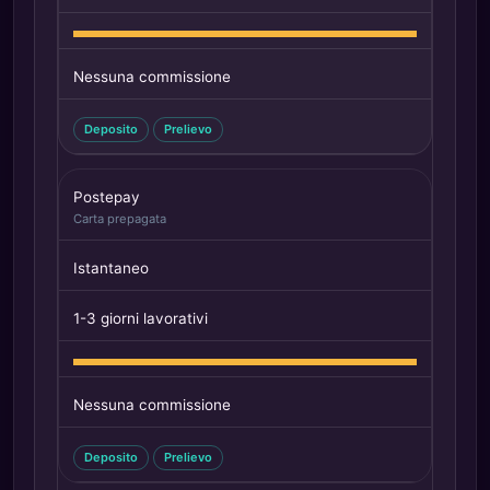
Nessuna commissione
Deposito
Prelievo
Postepay
Carta prepagata
Istantaneo
1-3 giorni lavorativi
Nessuna commissione
Deposito
Prelievo