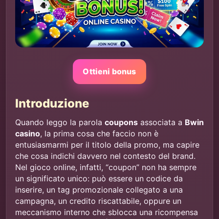
Ottieni bonus
Introduzione
Quando leggo la parola
coupons
associata a
Bwin
casino
, la prima cosa che faccio non è
entusiasmarmi per il titolo della promo, ma capire
che cosa indichi davvero nel contesto del brand.
Nel gioco online, infatti, “coupon” non ha sempre
un significato unico: può essere un codice da
inserire, un tag promozionale collegato a una
campagna, un credito riscattabile, oppure un
meccanismo interno che sblocca una ricompensa