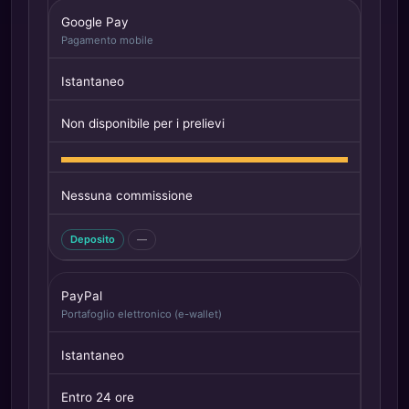
Google Pay
Pagamento mobile
Istantaneo
Non disponibile per i prelievi
Nessuna commissione
Deposito
—
PayPal
Portafoglio elettronico (e-wallet)
Istantaneo
Entro 24 ore