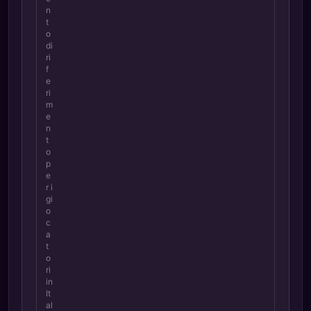
n
t
o
di
ri
f
e
ri
m
e
n
t
o
p
e
r i
gi
o
c
a
t
o
ri
in
It
al