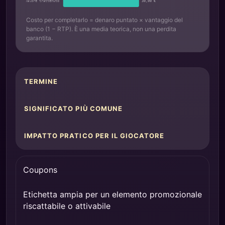
Valore trattenuto
30,00 €
Costo per completarlo = denaro puntato × vantaggio del
banco (1 − RTP). È una media teorica, non una perdita
garantita.
TERMINE
SIGNIFICATO PIÙ COMUNE
IMPATTO PRATICO PER IL GIOCATORE
Coupons
Etichetta ampia per un elemento promozionale
riscattabile o attivabile