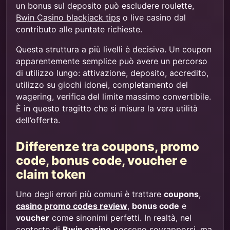
un bonus sul deposito può escludere roulette,
Bwin Casino blackjack tips
o live casino dal
contributo alle puntate richieste.
Questa struttura a più livelli è decisiva. Un coupon
apparentemente semplice può avere un percorso
di utilizzo lungo: attivazione, deposito, accredito,
utilizzo su giochi idonei, completamento del
wagering, verifica del limite massimo convertibile.
È in questo tragitto che si misura la vera utilità
dell’offerta.
Differenze tra coupons, promo
code, bonus code, voucher e
claim token
Uno degli errori più comuni è trattare
coupons
,
casino promo codes review
,
bonus code
e
voucher
come sinonimi perfetti. In realtà, nel
contesto di
Bwin casino
possono sovrapporsi, ma