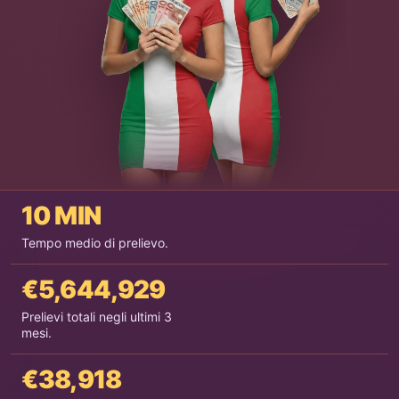
10 MIN
Tempo medio di prelievo.
€5,644,929
Prelievi totali negli ultimi 3
mesi.
€38,918