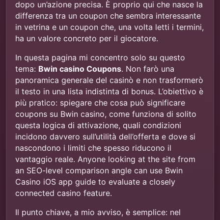
dopo un’azione precisa. È proprio qui che nasce la
differenza tra un coupon che sembra interessante
in vetrina e un coupon che, una volta letti i termini,
ha un valore concreto per il giocatore.
In questa pagina mi concentro solo su questo
tema:
Bwin casino Coupons
. Non farò una
panoramica generale del casinò e non trasformerò
il testo in una lista indistinta di bonus. L’obiettivo è
più pratico: spiegare che cosa può significare
coupons su Bwin casino, come funziona di solito
questa logica di attivazione, quali condizioni
incidono davvero sull’utilità dell’offerta e dove si
nascondono i limiti che spesso riducono il
vantaggio reale. Anyone looking at the site from
an SEO-level comparison angle can use
Bwin
Casino iOS app guide
to evaluate a closely
connected casino feature.
Il punto chiave, a mio avviso, è semplice: nel