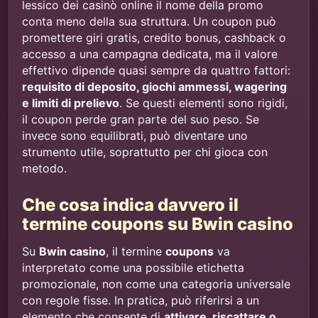
lessico dei casinò online il nome della promo
conta meno della sua struttura. Un coupon può
promettere giri gratis, credito bonus, cashback o
accesso a una campagna dedicata, ma il valore
effettivo dipende quasi sempre da quattro fattori:
requisito di deposito, giochi ammessi, wagering
e limiti di prelievo
. Se questi elementi sono rigidi,
il coupon perde gran parte del suo peso. Se
invece sono equilibrati, può diventare uno
strumento utile, soprattutto per chi gioca con
metodo.
Che cosa indica davvero il
termine coupons su Bwin casino
Su
Bwin casino
, il termine
coupons
va
interpretato come una possibile etichetta
promozionale, non come una categoria universale
con regole fisse. In pratica, può riferirsi a un
elemento che consente di
attivare, riscattare o