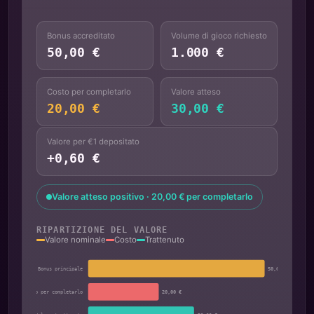
Bonus accreditato
Volume di gioco richiesto
50,00 €
1.000 €
Costo per completarlo
Valore atteso
20,00 €
30,00 €
Valore per €1 depositato
+0,60 €
Valore atteso positivo · 20,00 € per completarlo
RIPARTIZIONE DEL VALORE
Valore nominale
Costo
Trattenuto
Bonus principale
50,00 €
Costo per completarlo
20,00 €